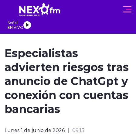
Click acá para ir directamente al contenido
Señal
EN VIVO
REGIONALES
ACTUALIDAD
PROGRAMAS
DEPORTES
PA
Especialistas
advierten riesgos tras
anuncio de ChatGpt y
modo claro
conexión con cuentas
bancarias
Lunes 1 de junio de 2026
09:13