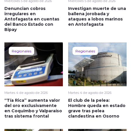
Miércoles 5 de agosto de 2026
Miércoles 5 de agosto de 2026
Denuncian cobros
Investigan muerte de una
irregulares en
ballena jorobada y
Antofagasta en cuentas
ataques a lobos marinos
del Banco Estado con
en Antofagasta
Bipay
Regionales
Regionales
Martes 4 de agosto de 2026
Martes 4 de agosto de 2026
“Tía Rica” aumenta valor
El club de la pelea:
del oro exclusivamente
Hombre queda en estado
en Coquimbo y Valparaíso
grave tras pelea
tras sistema frontal
clandestina en Osorno