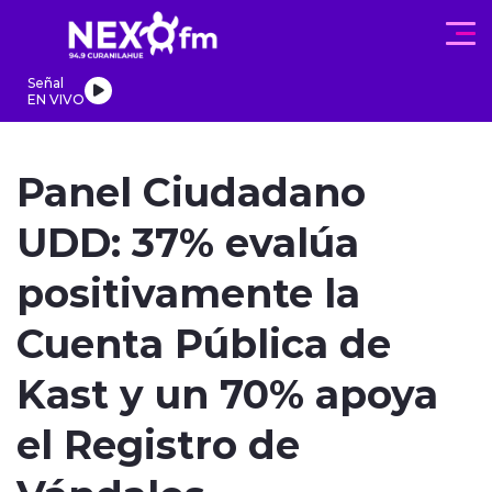
Click acá para ir directamente al contenido
Señal
EN VIVO
REGIONALES
ACTUALIDAD
PROGRAMAS
DEPORTES
PA
Panel Ciudadano
UDD: 37% evalúa
positivamente la
modo claro
Cuenta Pública de
Kast y un 70% apoya
el Registro de