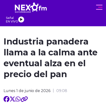
Click acá para ir directamente al contenido
Señal
EN VIVO
REGIONALES
ACTUALIDAD
PROGRAMAS
DEPORTES
PA
Industria panadera
llama a la calma ante
eventual alza en el
modo claro
precio del pan
Lunes 1 de junio de 2026
09:08