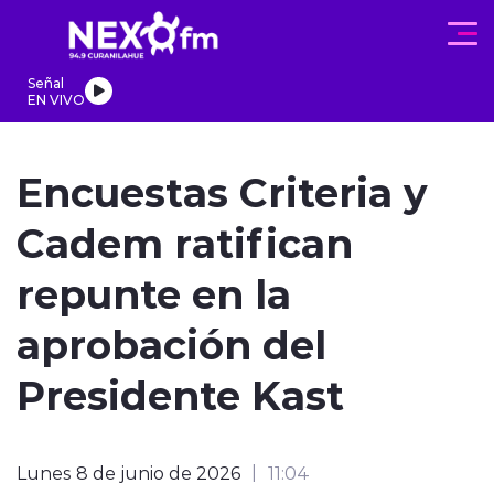
Click acá para ir directamente al contenido
Señal
EN VIVO
REGIONALES
ACTUALIDAD
PROGRAMAS
DEPORTES
PA
Encuestas Criteria y
Cadem ratifican
repunte en la
modo claro
aprobación del
Presidente Kast
Lunes 8 de junio de 2026
11:04