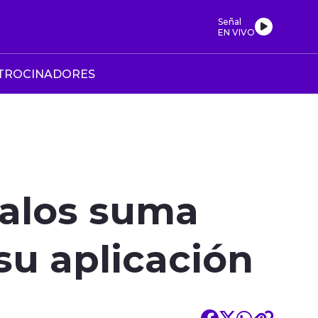
Señal
EN VIVO
TROCINADORES
dalos suma
su aplicación