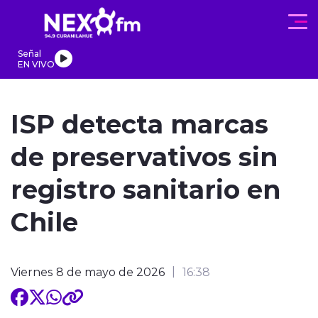
Click acá para ir directamente al contenido
Señal
EN VIVO
REGIONALES
ACTUALIDAD
PROGRAMAS
DEPORTES
PA
ISP detecta marcas
de preservativos sin
registro sanitario en
modo claro
Chile
Viernes 8 de mayo de 2026
16:38