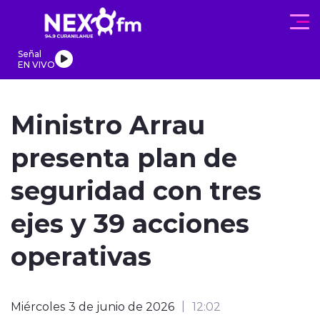
Click acá para ir directamente al contenido
Señal
EN VIVO
REGIONALES
ACTUALIDAD
PROGRAMAS
DEPORTES
PA
Ministro Arrau
presenta plan de
seguridad con tres
modo claro
ejes y 39 acciones
operativas
Miércoles 3 de junio de 2026
12:02