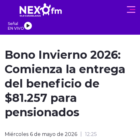
Click acá para ir directamente al contenido
Señal
EN VIVO
REGIONALES
ACTUALIDAD
PROGRAMAS
DEPORTES
PA
Bono Invierno 2026:
Comienza la entrega
del beneficio de
modo claro
$81.257 para
pensionados
Miércoles 6 de mayo de 2026
12:25