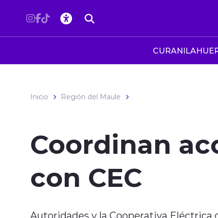
Click acá para ir directamente al contenido
CURANILAHUE
Inicio
Región del Maule
Coordinan acc
con CEC
Autoridades y la Cooperativa Eléctrica 