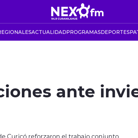
REGIONALES
ACTUALIDAD
PROGRAMAS
DEPORTES
PA
iones ante invi
de Curicó reforzaron el trabajo conjunto