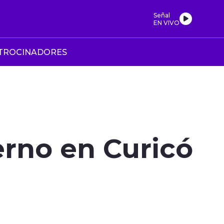
Señal
EN VIVO
TROCINADORES
erno en Curicó