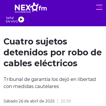
Click acá para ir directamente al contenido
Señal
EN VIVO
REGIONALES
ACTUALIDAD
PROGRAMAS
DEPORTES
PA
Cuatro sujetos
detenidos por robo de
cables eléctricos
modo claro
Tribunal de garantía los dejó en libertad
con medidas cautelares
Sábado 26 de abril de 2025
20:39