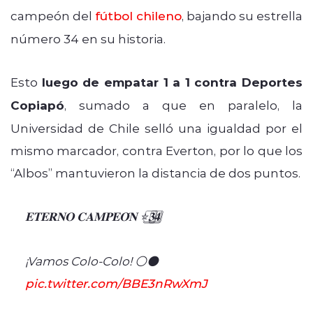
campeón del
fútbol chileno
, bajando su estrella
número 34 en su historia.
Esto
luego de empatar 1 a 1 contra Deportes
Copiapó
, sumado a que en paralelo, la
Universidad de Chile selló una igualdad por el
mismo marcador, contra Everton, por lo que los
“Albos” mantuvieron la distancia de dos puntos.
𝐄𝐓𝐄𝐑𝐍𝐎 𝐂𝐀𝐌𝐏𝐄𝐎́𝐍 ⭐𝟑️⃣𝟒️⃣
¡Vamos Colo-Colo! ⚪️⚫️
pic.twitter.com/BBE3nRwXmJ