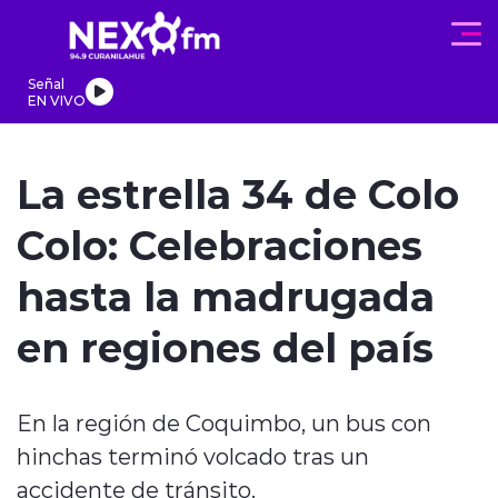
Click acá para ir directamente al contenido
Señal
EN VIVO
REGIONALES
ACTUALIDAD
PROGRAMAS
DEPORTES
PA
La estrella 34 de Colo
Colo: Celebraciones
hasta la madrugada
modo claro
en regiones del país
En la región de Coquimbo, un bus con
hinchas terminó volcado tras un
accidente de tránsito.