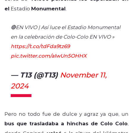
el
Estadio
Monumental
.
🔴EN VIVO | Así luce el Estadio Monumental
en la celebración de Colo-Colo EN VIVO »
https://t.co/tdFda9tz69
pic.twitter.com/aIwUn5OHHX
— T13 (@T13)
November 11,
2024
Pero no todo fue de dulce y agraz ya que, un
bus que trasladaba a hinchas de Colo Colo
,
desde Copiapó,
a la altura del kilómetro