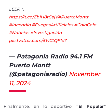
LEER +:
https://t.co/ZbIH8tCejV
#PuertoMontt
#Incendio
#FuegosArtificiales
#ColoColo
#Noticias
#Investigación
pic.twitter.com/5YICtQF1e7
— Patagonia Radio 94.1 FM
Puerto Montt
(@patagoniaradio)
November
11, 2024
Finalmente, en lo deportivo,
“El Popular”