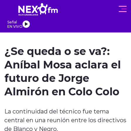
Click acá para ir directamente al contenido
Señal
EN VIVO
REGIONALES
ACTUALIDAD
PROGRAMAS
DEPORTES
PA
¿Se queda o se va?:
Aníbal Mosa aclara el
futuro de Jorge
modo claro
Almirón en Colo Colo
La continuidad del técnico fue tema
central en una reunión entre los directivos
de Blanco y Negro.