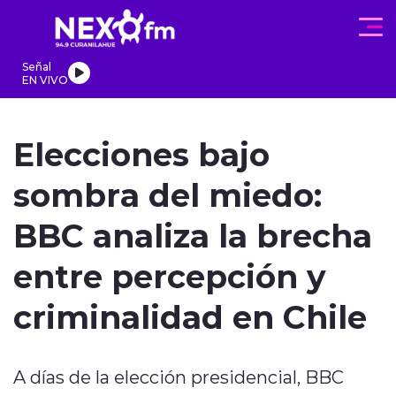
Click acá para ir directamente al contenido
Señal
EN VIVO
REGIONALES
ACTUALIDAD
PROGRAMAS
DEPORTES
PA
Elecciones bajo
sombra del miedo:
BBC analiza la brecha
modo claro
entre percepción y
criminalidad en Chile
A días de la elección presidencial, BBC