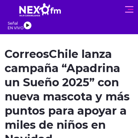
Click acá para ir directamente al contenido
Señal
EN VIVO
REGIONALES
ACTUALIDAD
PROGRAMAS
DEPORTES
PA
CorreosChile lanza
campaña “Apadrina
un Sueño 2025” con
modo claro
nueva mascota y más
puntos para apoyar a
miles de niños en