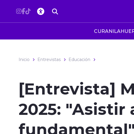
Click acá para ir directamente al contenido
CURANILAHUE
Inicio
Entrevistas
Educación
[Entrevista] M
2025: "Asistir 
fundamental