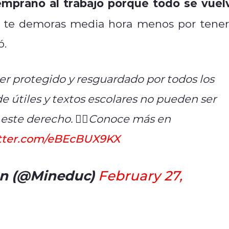
emprano al trabajo porque todo se vuel
ya te demoras media hora menos por tener
ó.
er protegido y resguardado por todos los
de útiles y textos escolares no pueden ser
este derecho. 👉🏼Conoce más en
itter.com/eBEcBUX9KX
ón (@Mineduc)
February 27,