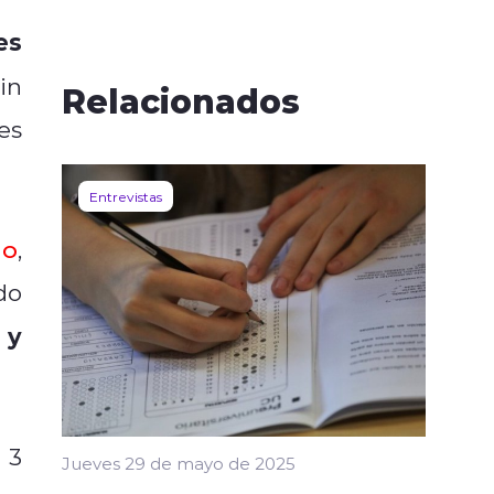
es
Sin
Relacionados
es
Entrevistas
do
,
do
 y
 3
Jueves 29 de mayo de 2025