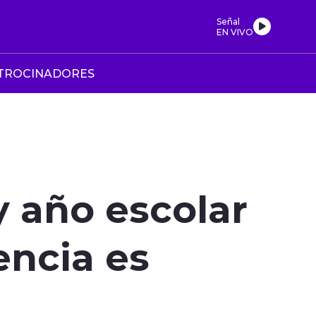
Señal
EN VIVO
TROCINADORES
y año escolar
tencia es