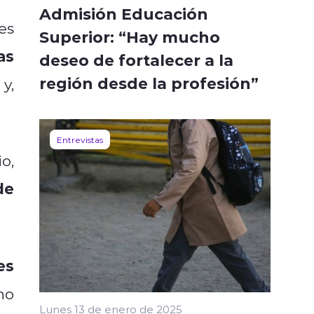
Admisión Educación
es
Superior: “Hay mucho
as
deseo de fortalecer a la
región desde la profesión”
,
Entrevistas
o,
de
es
no
Lunes 13 de enero de 2025