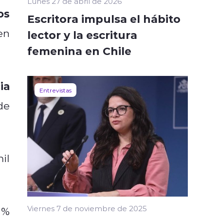
Lunes 27 de abril de 2026
os
Escritora impulsa el hábito
en
lector y la escritura
femenina en Chile
ia
Entrevistas
de
il
Viernes 7 de noviembre de 2025
 %