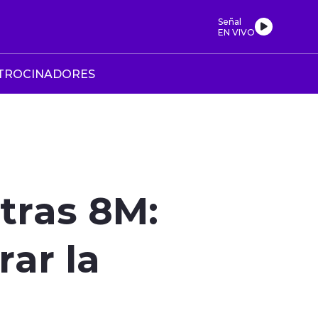
Señal
EN VIVO
TROCINADORES
 tras 8M:
ar la