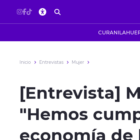
Click acá para ir directamente al contenido
CURANILAHUE
Inicio
Entrevistas
Mujer
[Entrevista] M
"Hemos cumpl
economía de 