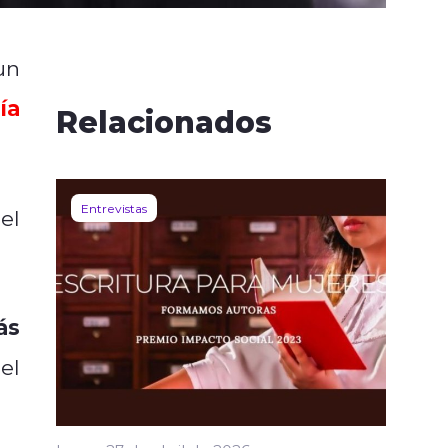
un
ía
Relacionados
Entrevistas
el
ás
el