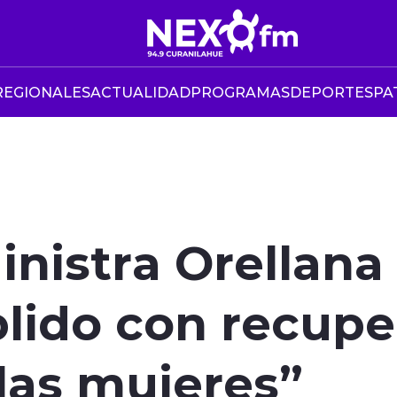
REGIONALES
ACTUALIDAD
PROGRAMAS
DEPORTES
PA
inistra Orellana
ido con recuper
las mujeres”