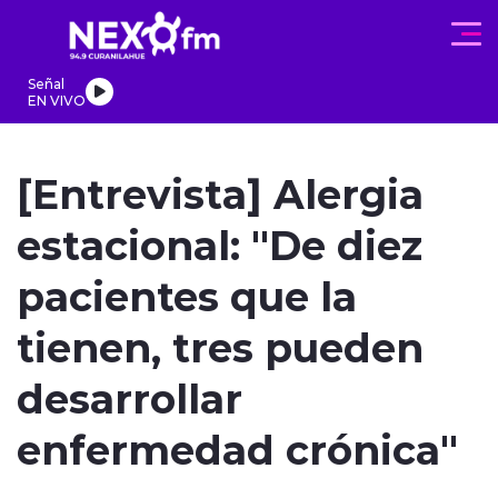
Click acá para ir directamente al contenido
Señal
EN VIVO
REGIONALES
ACTUALIDAD
PROGRAMAS
DEPORTES
PA
[Entrevista] Alergia
estacional: "De diez
pacientes que la
modo claro
tienen, tres pueden
desarrollar
enfermedad crónica"