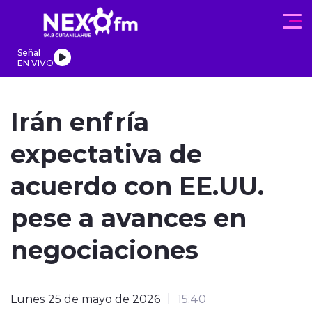
Click acá para ir directamente al contenido
Señal
EN VIVO
REGIONALES
ACTUALIDAD
PROGRAMAS
DEPORTES
PA
Irán enfría
expectativa de
acuerdo con EE.UU.
modo claro
pese a avances en
negociaciones
Lunes 25 de mayo de 2026
15:40