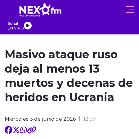
Click acá para ir directamente al contenido
Señal
EN VIVO
REGIONALES
ACTUALIDAD
PROGRAMAS
DEPORTES
PA
Masivo ataque ruso
deja al menos 13
muertos y decenas de
modo claro
heridos en Ucrania
Miércoles 3 de junio de 2026
12:37