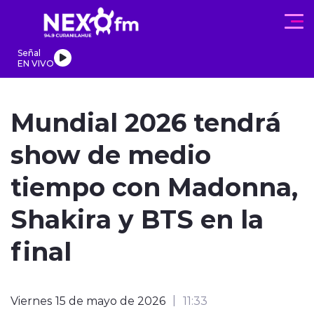
Click acá para ir directamente al contenido
Señal
EN VIVO
REGIONALES
ACTUALIDAD
PROGRAMAS
DEPORTES
PA
Mundial 2026 tendrá
show de medio
tiempo con Madonna,
modo claro
Shakira y BTS en la
final
Viernes 15 de mayo de 2026
11:33