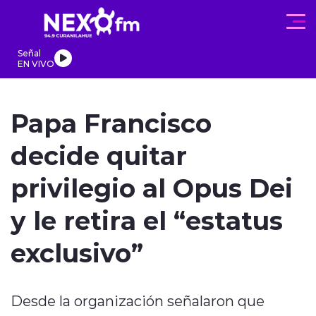
Click acá para ir directamente al contenido
Señal
EN VIVO
REGIONALES
ACTUALIDAD
PROGRAMAS
DEPORTES
PA
Papa Francisco
decide quitar
privilegio al Opus Dei
modo claro
y le retira el “estatus
exclusivo”
Desde la organización señalaron que