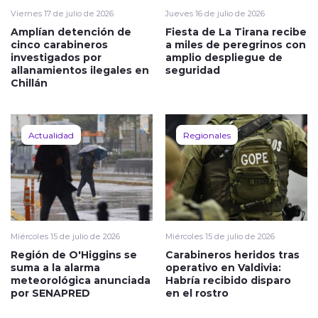
Viernes 17 de julio de 2026
Jueves 16 de julio de 2026
Amplían detención de
Fiesta de La Tirana recibe
cinco carabineros
a miles de peregrinos con
investigados por
amplio despliegue de
allanamientos ilegales en
seguridad
Chillán
Actualidad
Regionales
Miércoles 15 de julio de 2026
Miércoles 15 de julio de 2026
Región de O'Higgins se
Carabineros heridos tras
suma a la alarma
operativo en Valdivia:
meteorológica anunciada
Habría recibido disparo
por SENAPRED
en el rostro