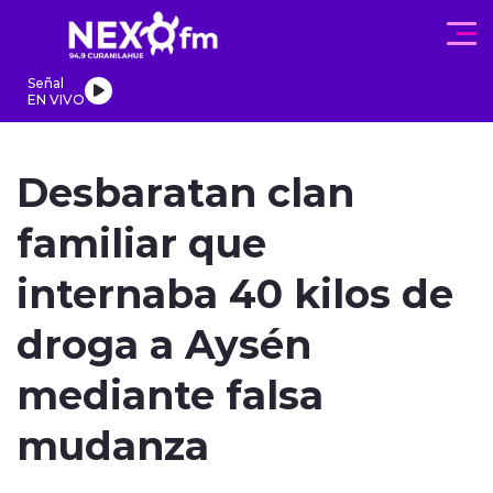
Click acá para ir directamente al contenido
Señal
EN VIVO
REGIONALES
ACTUALIDAD
PROGRAMAS
DEPORTES
PA
Desbaratan clan
familiar que
internaba 40 kilos de
modo claro
droga a Aysén
mediante falsa
mudanza