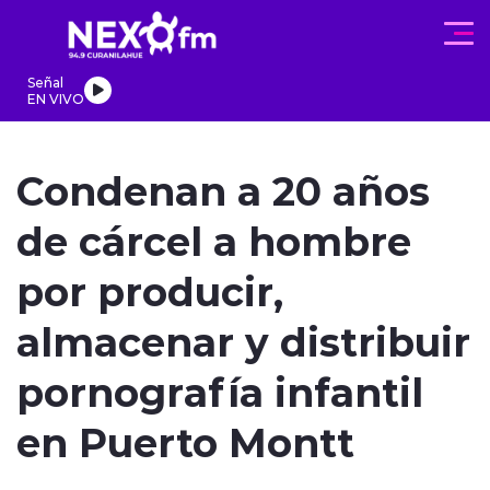
Click acá para ir directamente al contenido
Señal
EN VIVO
REGIONALES
ACTUALIDAD
PROGRAMAS
DEPORTES
PA
Condenan a 20 años
de cárcel a hombre
por producir,
modo claro
almacenar y distribuir
pornografía infantil
en Puerto Montt