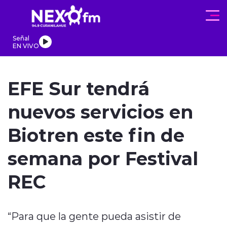
Click acá para ir directamente al contenido
Señal
EN VIVO
REGIONALES
ACTUALIDAD
PROGRAMAS
DEPORTES
PA
EFE Sur tendrá
nuevos servicios en
Biotren este fin de
modo claro
semana por Festival
REC
“Para que la gente pueda asistir de