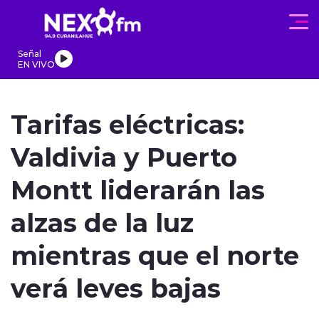
Click acá para ir directamente al contenido
Señal
EN VIVO
REGIONALES
ACTUALIDAD
PROGRAMAS
DEPORTES
PA
Tarifas eléctricas:
Valdivia y Puerto
Montt liderarán las
modo claro
alzas de la luz
mientras que el norte
verá leves bajas