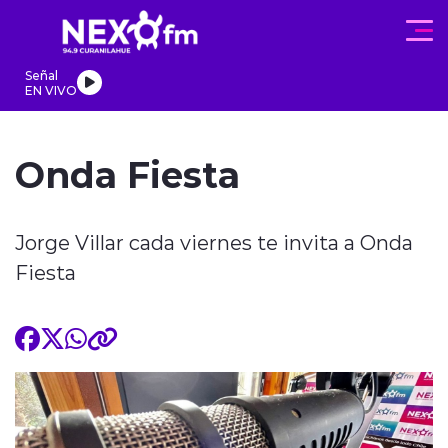
Click acá para ir directamente al contenido
Señal
EN VIVO
REGIONALES
ACTUALIDAD
PROGRAMAS
DEPORTES
PA
Onda Fiesta
Jorge Villar cada viernes te invita a Onda
Fiesta
modo claro