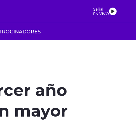
Señal
EN VIVO
TROCINADORES
rcer año
on mayor