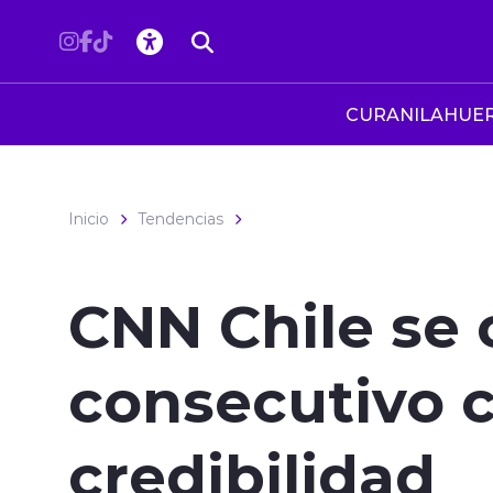
Click acá para ir directamente al contenido
CURANILAHUE
Inicio
Tendencias
CNN Chile se 
consecutivo 
credibilidad