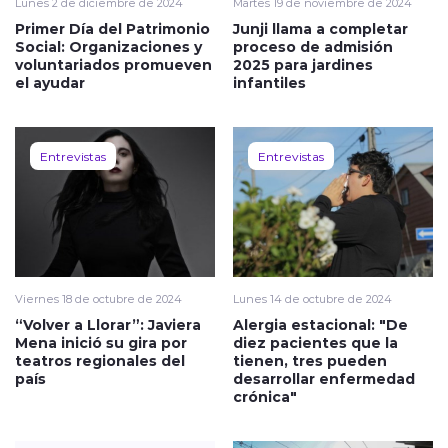
Lunes 2 de diciembre de 2024
Martes 19 de noviembre de 2024
Primer Día del Patrimonio
Junji llama a completar
Social: Organizaciones y
proceso de admisión
voluntariados promueven
2025 para jardines
el ayudar
infantiles
Entrevistas
Entrevistas
Viernes 18 de octubre de 2024
Lunes 14 de octubre de 2024
“Volver a Llorar”: Javiera
Alergia estacional: "De
Mena inició su gira por
diez pacientes que la
teatros regionales del
tienen, tres pueden
país
desarrollar enfermedad
crónica"