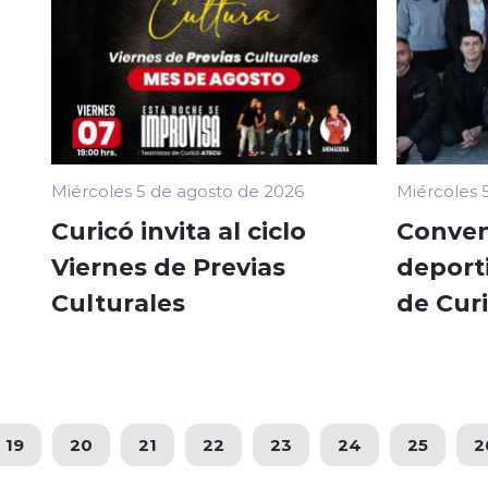
Miércoles 5 de agosto de 2026
Miércoles 
Curicó invita al ciclo
Conven
Viernes de Previas
deport
Culturales
de Cur
19
20
21
22
23
24
25
2