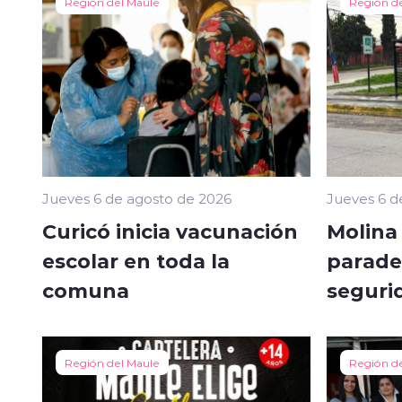
Región del Maule
Región d
Jueves 6 de agosto de 2026
Jueves 6 d
Curicó inicia vacunación
Molina
escolar en toda la
parade
comuna
seguri
Región del Maule
Región d