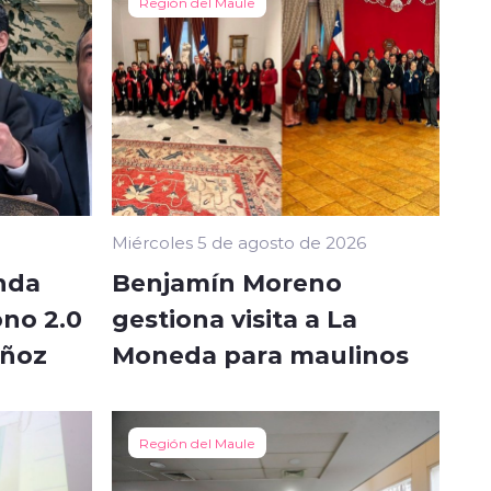
Región del Maule
Miércoles 5 de agosto de 2026
nda
Benjamín Moreno
no 2.0
gestiona visita a La
uñoz
Moneda para maulinos
Región del Maule