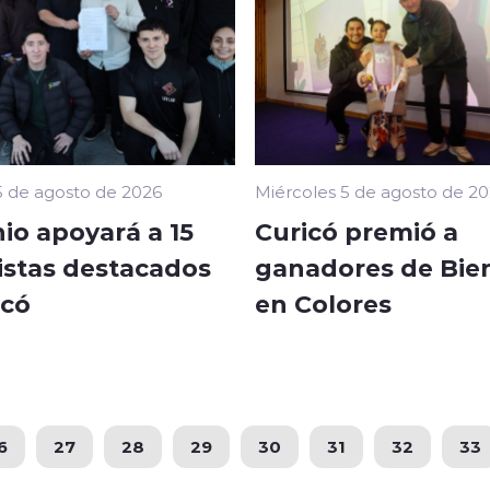
5 de agosto de 2026
Miércoles 5 de agosto de 2
io apoyará a 15
Curicó premió a
istas destacados
ganadores de Bie
icó
en Colores
6
27
28
29
30
31
32
33