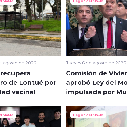
el Maule
Región del Maule
e agosto de 2026
Jueves 6 de agosto de 2026
 recupera
Comisión de Vivie
ro de Lontué por
aprobó Ley del Mo
dad vecinal
impulsada por M
el Maule
Región del Maule