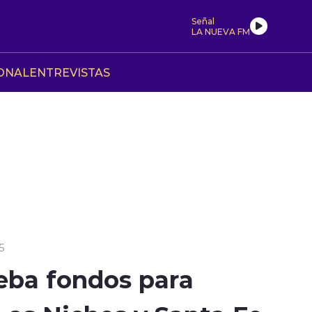
Señal
LA NUEVA FM
ONAL
ENTREVISTAS
5
eba fondos para