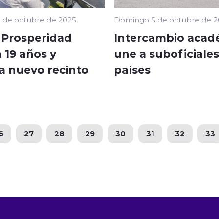
 de octubre de 2025
Domingo 5 de octubre de 2
 Prosperidad
Intercambio acad
 19 años y
une a suboficiales
a nuevo recinto
países
6
27
28
29
30
31
32
33