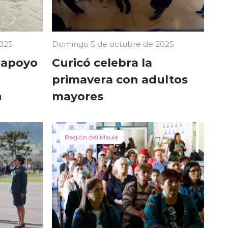
025
Domingo 5 de octubre de 2025
a apoyo
Curicó celebra la
primavera con adultos
n
mayores
Región del Maule