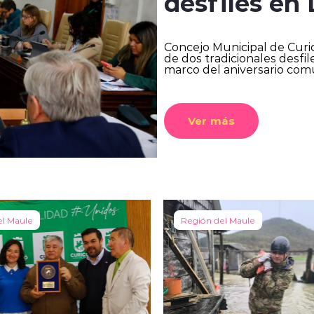
desfiles en
Concejo Municipal de Curic
de dos tradicionales desfil
marco del aniversario com
Ver más
el Maule
Región del Maule