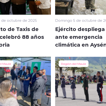
 de octubre de 2025
Domingo 5 de octubre de 2
to de Taxis de
Ejército desplieg
 celebró 88 años
ante emergencia
oria
climática en Aysé
el Maule
Región del Maule