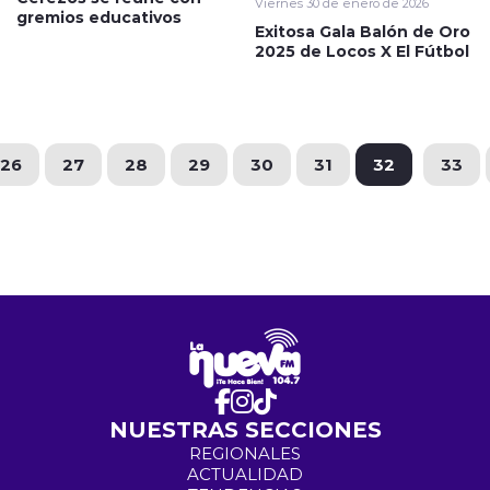
Viernes 30 de enero de 2026
gremios educativos
Exitosa Gala Balón de Oro
2025 de Locos X El Fútbol
26
27
28
29
30
31
32
33
NUESTRAS SECCIONES
REGIONALES
ACTUALIDAD