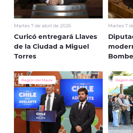
Martes 7 de abril de 2026
Martes 7 d
Curicó entregará Llaves
Diputa
de la Ciudad a Miguel
modern
Torres
Bombe
Región del Maule
Región d