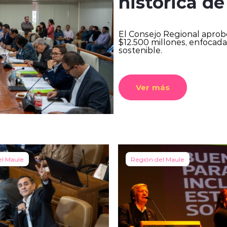
histórica de
El Consejo Regional aprob
$12.500 millones, enfocada
sostenible.
Ver más
el Maule
Región del Maule