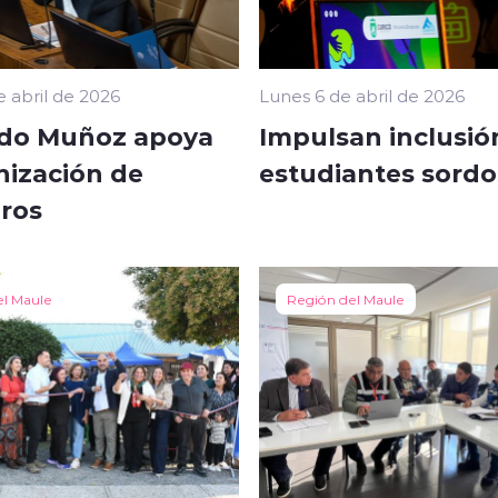
e abril de 2026
Lunes 6 de abril de 2026
do Muñoz apoya
Impulsan inclusió
ización de
estudiantes sordo
ros
el Maule
Región del Maule