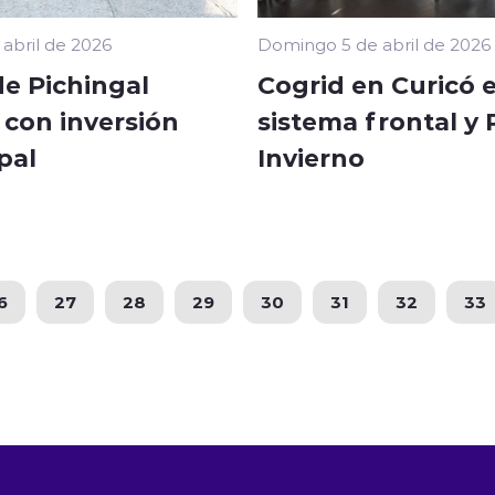
 abril de 2026
Domingo 5 de abril de 2026
de Pichingal
Cogrid en Curicó 
 con inversión
sistema frontal y 
pal
Invierno
6
27
28
29
30
31
32
33